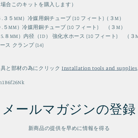
る場合このキットを購入します）
（６.３５MM）冷媒用銅チューブ (10 フィート)（３M）
（９.５MM）冷媒用銅チューブ (10 フィート) （３M）
（15.８MM）内径（ID） 強化水ホース (10 フィート) （３
ス クランプ (14)
道具と部材の為にクリック
Installation tools and supplies
2m1B6f26Nk
メールマガジンの登録
新商品の提供を早めに情報を得る