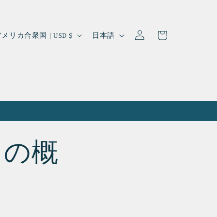
ロ
カ
グ
言
ー
アメリカ合衆国 | USD $
日本語
イ
語
ト
ン
ットの概