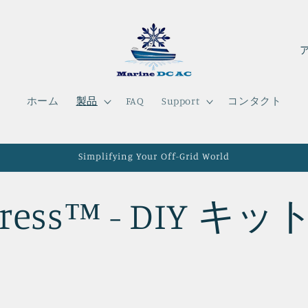
国
/
地
ホーム
製品
FAQ
Support
コンタクト
域
Simplifying Your Off-Grid World
tress™ - DIY キ