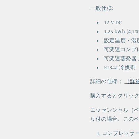
一般仕様:
12 V DC
1.25 kWh (4,10
設定温度・湿
可変速コンプ
可変速蒸発器
R134a 冷媒剤
詳細の仕様；
（詳
購入するとクリッ
エッセンシャル（ベ
り付の場合、この
コンプレッサ