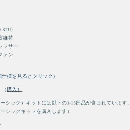
0 BTU)
度維持
レッサー
ファン
細仕様を見るとクリック）
ク
（
購入）
ーシック）キットには以下の1-15部品が含まれています
ベーシックキットを購入します）
ー