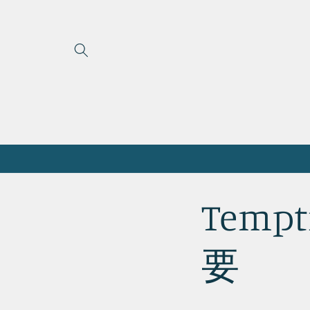
コンテ
ンツに
進む
Temp
要